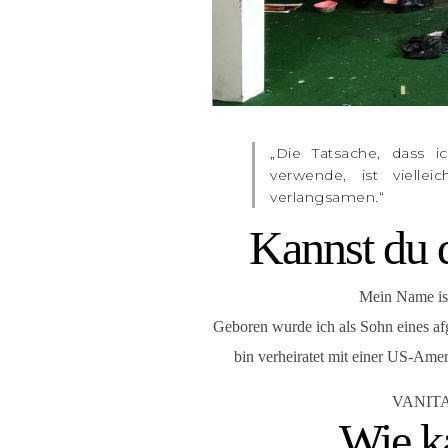
„Die Tatsache, dass i
verwende, ist vielle
verlangsamen.“
Kannst du d
Mein Name ist
Geboren wurde ich als Sohn eines af
bin verheiratet mit einer US-Ameri
VANITAS
Wie k