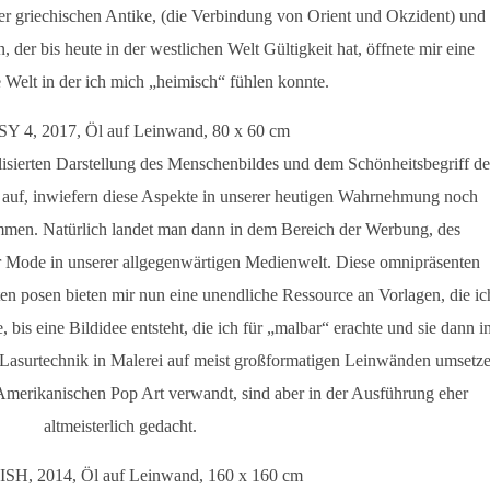
er griechischen Antike, (die Verbindung von Orient und Okzident) und
der bis heute in der westlichen Welt Gültigkeit hat, öffnete mir eine
e Welt in der ich mich „heimisch“ fühlen konnte.
 4, 2017, Öl auf Leinwand, 80 x 60 cm
lisierten Darstellung des Menschenbildes und dem Schönheitsbegriff de
e auf, inwiefern diese Aspekte in unserer heutigen Wahrnehmung noch
mmen. Natürlich landet man dann in dem Bereich der Werbung, des
r Mode in unserer allgegenwärtigen Medienwelt. Diese omnipräsenten
en posen bieten mir nun eine unendliche Ressource an Vorlagen, die ic
bis eine Bildidee entsteht, die ich für „malbar“ erachte und sie dann i
 Lasurtechnik in Malerei auf meist großformatigen Leinwänden umsetze
 Amerikanischen Pop Art verwandt, sind aber in der Ausführung eher
altmeisterlich gedacht.
SH, 2014, Öl auf Leinwand, 160 x 160 cm