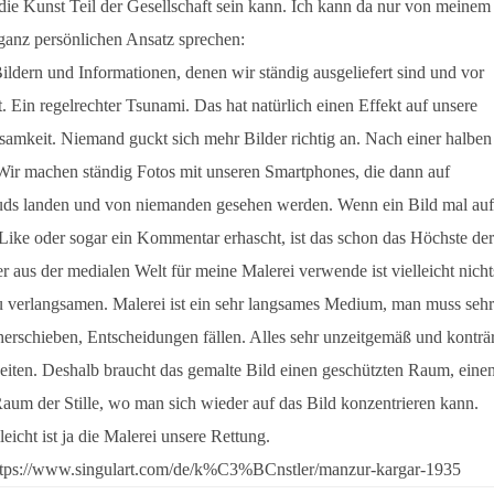
die Kunst Teil der Gesellschaft sein kann. Ich kann da nur von meinem
ganz persönlichen Ansatz sprechen:
Bildern und Informationen, denen wir ständig ausgeliefert sind und vor
. Ein regelrechter Tsunami. Das hat natürlich einen Effekt auf unsere
keit. Niemand guckt sich mehr Bilder richtig an. Nach einer halben
Wir machen ständig Fotos mit unseren Smartphones, die dann auf
ouds landen und von niemanden gesehen werden. Wenn ein Bild mal auf
Like oder sogar ein Kommentar erhascht, ist das schon das Höchste der
r aus der medialen Welt für meine Malerei verwende ist vielleicht nicht
zu verlangsamen. Malerei ist ein sehr langsames Medium, man muss sehr
 herschieben, Entscheidungen fällen. Alles sehr unzeitgemäß und konträ
eiten. Deshalb braucht das gemalte Bild einen geschützten Raum, eine
um der Stille, wo man sich wieder auf das Bild konzentrieren kann.
leicht ist ja die Malerei unsere Rettung.
ttps://www.singulart.com/de/k%C3%BCnstler/manzur-kargar-1935