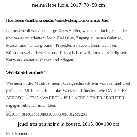
meine liebe lucie, 2017, 70×50 cm
Haben Sie eine Vision Ihrer künstlerischen Weiterentwicklung für die kommenden Jahre?
Ich beziehe dieses Jahr ein größeres Atelier, was mir erlaubt, schneller
und besser zu arbeiten. Mein Ziel ist es, Zugang zu neuen Galerien,
Messen und “Underground”-Projekten zu haben. Denn wenn ein
Künstlern weiter bestehen und Erfolg haben will, muss er ständig sein
Netzwerk weiter ausbauen und pflegen!
Welche Künstler bewundern Sie?
Wie auch in der Musik ist mein Kunstgeschmack sehr variabel und breit
gefächert. Mich beeindruckt das Werk von Künstlern wie DALI / JEF
AEROSOL / C215 / WAHROL / PELLAERT / JOVER / RICHTER …
dagegen fühle ich mich klein.
jeudi très très noir à la bourse, 2015, 80×100 cm
Erik Bonnet auf