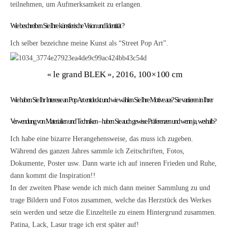
teilnehmen, um Aufmerksamkeit zu erlangen.
Wie beschreiben Sie Ihre künstlerische Vision und Identität ?
Ich selber bezeichne meine Kunst als “Street Pop Art”.
« le grand BLEK », 2016, 100×100 cm
Wie haben Sie Ihr Interesse an Pop Art entdeckt und wie wählen Sie Ihre Motive aus?
Sie variieren in Ihrer
Verwendung von Materialien und Techniken – haben Sie auch gewisse Präferenzen und wenn ja, weshalb?
Ich habe eine bizarre Herangehensweise, das muss ich zugeben.
Während des ganzen Jahres sammle ich Zeitschriften, Fotos,
Dokumente, Poster usw. Dann warte ich auf inneren Frieden und Ruhe,
dann kommt die Inspiration!!
In der zweiten Phase wende ich mich dann meiner Sammlung zu und
trage Bildern und Fotos zusammen, welche das Herzstück des Werkes
sein werden und setze die Einzelteile zu einem Hintergrund zusammen.
Patina, Lack, Lasur trage ich erst später auf!