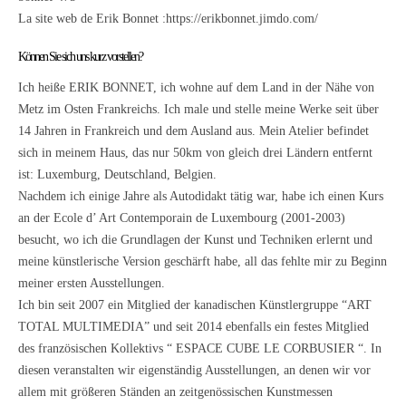
La site web de Erik Bonnet :
https://erikbonnet.jimdo.com/
Können Sie sich uns kurz vorstellen?
Ich heiße ERIK BONNET, ich wohne auf dem Land in der Nähe von
Metz im Osten Frankreichs. Ich male und stelle meine Werke seit über
14 Jahren in Frankreich und dem Ausland aus. Mein Atelier befindet
sich in meinem Haus, das nur 50km von gleich drei Ländern entfernt
ist: Luxemburg, Deutschland, Belgien.
Nachdem ich einige Jahre als Autodidakt tätig war, habe ich einen Kurs
an der Ecole d’ Art Contemporain de Luxembourg (2001-2003)
besucht, wo ich die Grundlagen der Kunst und Techniken erlernt und
meine künstlerische Version geschärft habe, all das fehlte mir zu Beginn
meiner ersten Ausstellungen.
Ich bin seit 2007 ein Mitglied der kanadischen Künstlergruppe “ART
TOTAL MULTIMEDIA” und seit 2014 ebenfalls ein festes Mitglied
des französischen Kollektivs “ ESPACE CUBE LE CORBUSIER “. In
diesen veranstalten wir eigenständig Ausstellungen, an denen wir vor
allem mit größeren Ständen an zeitgenössischen Kunstmessen