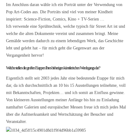
Im Anschluss daran wähle ich ein Porträt unter der Verwendung von
Pop Art-Codes aus. Die Porträts sind viel von meiner Kindheit
inspiriert: Science-Fiction, Comics, Kino + TV-Serien …
Ich verwende eine Sprühtechnik, welche typisch für Street Art ist und
welche die alten Dokumente vereint und zusammen bringt. Meine
Gemälde werden dadurch zu einem lebendigen Werk, das Geschichte
lebt und gelebt hat – für mich geht die Gegenwart aus der
Vergangenheit hervor!
Welche stellen die großen Etappen Ihres bisherigen künstlerischen Werdegangs dar?
Eigentlich stellt seit 2003 jedes Jahr eine bedeutende Etappe für mich
dar, da ich durchschnittlich an 10 bis 15 Ausstellungen teilnehme, voll
mit Bekanntschaften, Projekten… und ich somit an Einfluss gewinne.
Von kleineren Ausstellungen meiner Anfänge bis hin zu Einladung
namhafter Galerien und europäischer Messen freue ich mich jedes Mal
über die Aufmerksamkeit und Wertschätzung der Besucher und
Veranstalter.