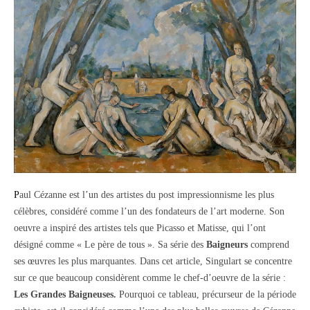
Paul Cézanne
est l’un des artistes du
post impressionnisme
les plus
célèbres, considéré comme l’un des fondateurs de l’art moderne. Son
oeuvre a inspiré des artistes tels que
Picasso
et
Matisse
, qui l’ont
désigné comme « Le père de tous ». Sa série des
Baigneurs
comprend
ses œuvres les plus marquantes. Dans cet article, Singulart se concentre
sur ce que beaucoup considèrent comme le chef-d’oeuvre de la série
:
Les Grandes Baigneuses.
Pourquoi ce tableau, précurseur de la période