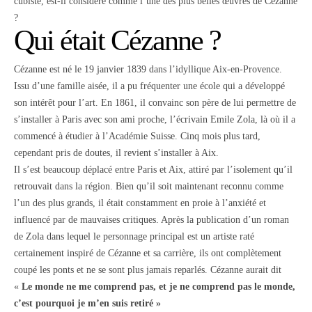
cubiste, est-il considéré comme l’une des plus belles œuvres de Cézanne
?
Qui était Cézanne ?
Cézanne est né le 19 janvier 1839 dans l’idyllique Aix-en-Provence.
Issu d’une famille aisée, il a pu fréquenter une école qui a développé
son intérêt pour l’art. En 1861, il convainc son père de lui permettre de
s’installer à Paris avec son ami proche, l’écrivain Emile Zola, là où il a
commencé à étudier à l’Académie Suisse. Cinq mois plus tard,
cependant pris de doutes, il revient s’installer à Aix.
Il s’est beaucoup déplacé entre Paris et Aix, attiré par l’isolement qu’il
retrouvait dans la région. Bien qu’il soit maintenant reconnu comme
l’un des plus grands, il était constamment en proie à l’anxiété et
influencé par de mauvaises critiques. Après la publication d’un roman
de Zola dans lequel le personnage principal est un artiste raté
certainement inspiré de Cézanne et sa carrière, ils ont complètement
coupé les ponts et ne se sont plus jamais reparlés. Cézanne aurait dit
«
Le monde ne me comprend pas, et je ne comprend pas le monde,
c’est pourquoi je m’en suis retiré »