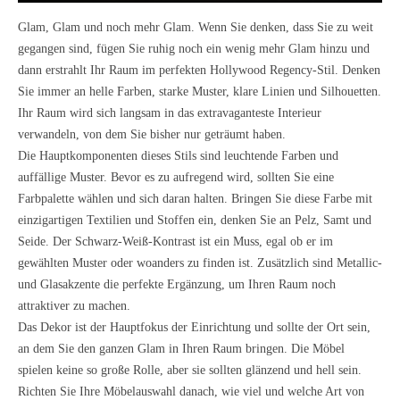
Glam, Glam und noch mehr Glam. Wenn Sie denken, dass Sie zu weit
gegangen sind, fügen Sie ruhig noch ein wenig mehr Glam hinzu und
dann erstrahlt Ihr Raum im perfekten Hollywood Regency-Stil. Denken
Sie immer an helle Farben, starke Muster, klare Linien und Silhouetten.
Ihr Raum wird sich langsam in das extravaganteste Interieur
verwandeln, von dem Sie bisher nur geträumt haben.
Die Hauptkomponenten dieses Stils sind leuchtende Farben und
auffällige Muster. Bevor es zu aufregend wird, sollten Sie eine
Farbpalette wählen und sich daran halten. Bringen Sie diese Farbe mit
einzigartigen
Textilien
und Stoffen ein, denken Sie an Pelz, Samt und
Seide. Der
Schwarz-Weiß-Kontrast
ist ein Muss, egal ob er im
gewählten Muster oder woanders zu finden ist. Zusätzlich sind Metallic-
und Glasakzente die perfekte Ergänzung, um Ihren Raum noch
attraktiver zu machen.
Das Dekor ist der Hauptfokus der Einrichtung und sollte der Ort sein,
an dem Sie den ganzen Glam in Ihren Raum bringen. Die Möbel
spielen keine so große Rolle, aber sie sollten glänzend und hell sein.
Richten Sie Ihre Möbelauswahl danach, wie viel und welche Art von